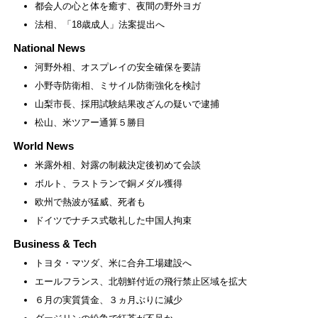
都会人の心と体を癒す、夜間の野外ヨガ
法相、「18歳成人」法案提出へ
National News
河野外相、オスプレイの安全確保を要請
小野寺防衛相、ミサイル防衛強化を検討
山梨市長、採用試験結果改ざんの疑いで逮捕
松山、米ツアー通算５勝目
World News
米露外相、対露の制裁決定後初めて会談
ボルト、ラストランで銅メダル獲得
欧州で熱波が猛威、死者も
ドイツでナチス式敬礼した中国人拘束
Business & Tech
トヨタ・マツダ、米に合弁工場建設へ
エールフランス、北朝鮮付近の飛行禁止区域を拡大
６月の実質賃金、３ヵ月ぶりに減少