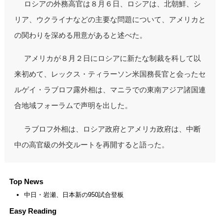
ロシアの外務高官は８月６日、ロシアは、北朝鮮、シ
リア、ウクライナなどの主要な問題について、アメリカと
の関わりを深める用意があると述べた。
アメリカが８月２日にロシアに新たな制裁を科して以
来初めて、レックス・ティラーソン米国務長官と会ったセ
ルゲイ・ラブロフ露外相は、マニラでの東南アジア諸国連
合地域フォーラムで声明を出した。
ラブロフ外相は、ロシア政府とアメリカ政府は、中断
中の高官級の外交ルートを再開すると語った。
Top News
中日・岩瀬、日本新の950試合登板
Easy Reading