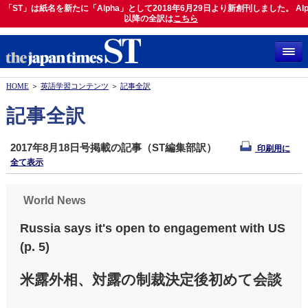
「ST」は紙名を新たに「Alpha」として2018年6月29日より新創刊しました。 Alp
「ST」は紙名を新たに「Alpha」として2018年6月29日より新創刊しました。 Alph
以降の全訳は
以降の全訳は
こちら
こちら
HOME
＞
英語学習コンテンツ
＞
記事全訳
記事全訳
2017年8月18日号掲載の記事（ST編集部訳）
印刷用に
全て表示
World News
Russia says it's open to engagement with US
(p. 5)
米露外相、対露の制裁決定後初めて会談