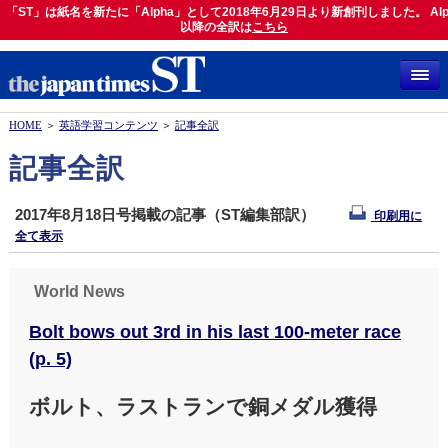
「ST」は紙名を新たに「Alpha」として2018年6月29日より新創刊しました。 Alp
「ST」は紙名を新たに「Alpha」として2018年6月29日より新創刊しました。 Alph
以降の全訳は
以降の全訳は
こちら
こちら
HOME
＞
英語学習コンテンツ
＞
記事全訳
記事全訳
2017年8月18日号掲載の記事（ST編集部訳）
印刷用に
全て表示
World News
Bolt bows out 3rd in his last 100-meter race
(p. 5)
ボルト、ラストランで銅メダル獲得