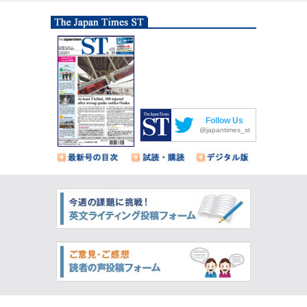
Follow Us
@japantimes_st