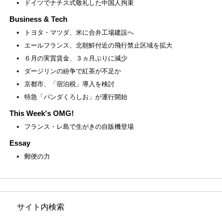
ドイツでナチス式敬礼した中国人拘束
Business & Tech
トヨタ・マツダ、米に合弁工場建設へ
エールフランス、北朝鮮付近の飛行禁止区域を拡大
６月の実質賃金、３ヵ月ぶりに減少
ダージリンの紛争で紅茶が不足か
京都市、「宿泊税」導入を検討
特急「パンダくろしお」が運行開始
This Week's OMG!
フランス・レ島で生がきの自販機登場
Essay
郵便の力
サイト内検索