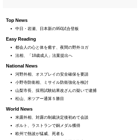
Top News
中日・岩瀬、日本新の950試合登板
Easy Reading
都会人の心と体を癒す、夜間の野外ヨガ
法相、「18歳成人」法案提出へ
National News
河野外相、オスプレイの安全確保を要請
小野寺防衛相、ミサイル防衛強化を検討
山梨市長、採用試験結果改ざんの疑いで逮捕
松山、米ツアー通算５勝目
World News
米露外相、対露の制裁決定後初めて会談
ボルト、ラストランで銅メダル獲得
欧州で熱波が猛威、死者も