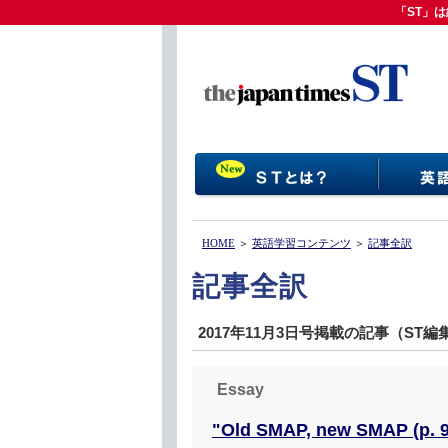
「ST」は
「ST」
HOME
＞
英語学習コンテンツ
＞
記事全訳
記事全訳
2017年11月3日号掲載の記事（ST
Essay
"Old SMAP, new SMAP (p. 9