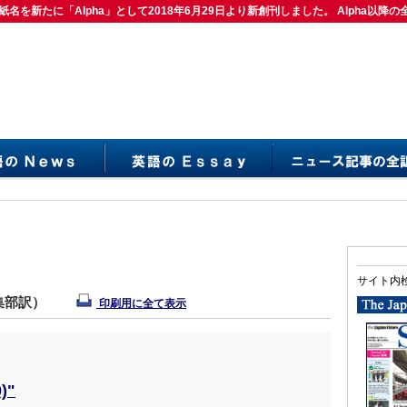
紙名を新たに「Alpha」として2018年6月29日より新創刊しました。 Alpha以降の
は紙名を新たに「Alpha」として2018年6月29日より新創刊しました。 Alpha以降の
サイト内
編集部訳）
印刷用に全て表示
)"