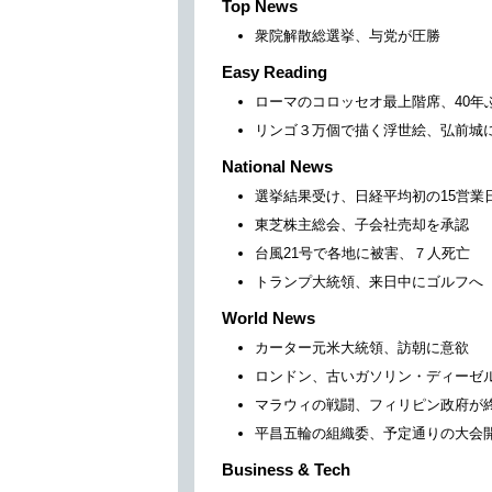
Top News
衆院解散総選挙、与党が圧勝
Easy Reading
ローマのコロッセオ最上階席、40年
リンゴ３万個で描く浮世絵、弘前城
National News
選挙結果受け、日経平均初の15営業
東芝株主総会、子会社売却を承認
台風21号で各地に被害、７人死亡
トランプ大統領、来日中にゴルフへ
World News
カーター元米大統領、訪朝に意欲
ロンドン、古いガソリン・ディーゼ
マラウィの戦闘、フィリピン政府が
平昌五輪の組織委、予定通りの大会
Business & Tech