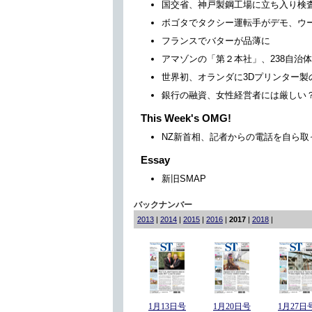
国交省、神戸製鋼工場に立ち入り検
ボゴタでタクシー運転手がデモ、ウ
フランスでバターが品薄に
アマゾンの「第２本社」、238自治
世界初、オランダに3Dプリンター製
銀行の融資、女性経営者には厳しい
This Week's OMG!
NZ新首相、記者からの電話を自ら取
Essay
新旧SMAP
バックナンバー
2013
|
2014
|
2015
|
2016
|
2017
|
2018
|
1月13日号
1月20日号
1月27日