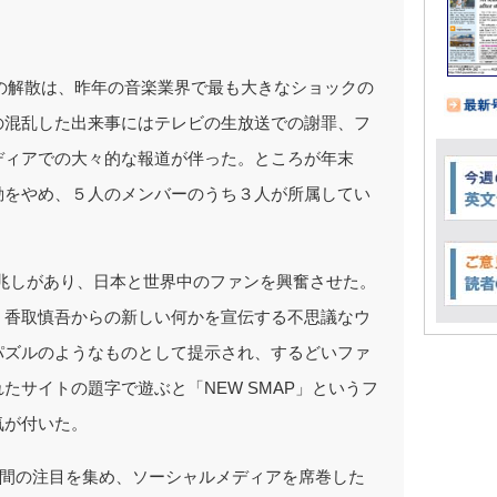
Pの解散は、昨年の音楽業界で最も大きなショックの
の混乱した出来事にはテレビの生放送での謝罪、フ
ディアでの大々的な報道が伴った。ところが年末
動をやめ、５人のメンバーのうち３人が所属してい
。
兆しがあり、日本と世界中のファンを興奮させた。
、香取慎吾からの新しい何かを宣伝する不思議なウ
パズルのようなものとして提示され、するどいファ
たサイトの題字で遊ぶと「NEW SMAP」というフ
気が付いた。
世間の注目を集め、ソーシャルメディアを席巻した