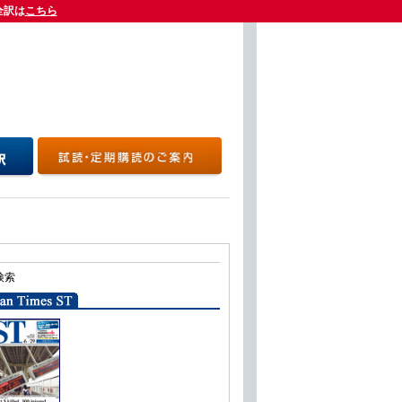
全訳は
全訳は
こちら
こちら
検索