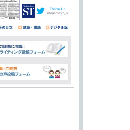
Follow Us
@japantimes_st