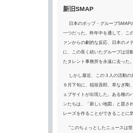
新旧SMAP
日本のポップ・グループSMA
一つだった。昨年中を通して、こ
ァンからの劇的な反応、日本のメ
に、この長く続いたグループは活
たタレント事務所を永遠に去った
しかし最近、この３人の活動の
９月下旬に、稲垣吾郎、草なぎ剛
ェブサイトが出現した。ある種の
ンたちは、「新しい地図」と題され
レーズを作ることができることに
"このちょっとしたニュースは