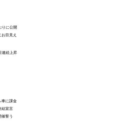
ぶりに公開
にお目見え
日連続上昇
ル車に課金
終結宣言
開催誓う