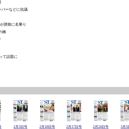
査
ーバーなどに抗議
体が誘致に名乗り
の橋
？
って話題に
号
2月3日号
2月10日号
2月17日号
2月24日号
3月3