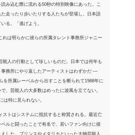
読み込む際に流れる50秒の特別映像にあった。こ
れた走ったり歩いたりする人たちが登場し、日本語
ている。「逃げよう。
これは明らかに彼らの所属タレント事務所ジャニー
芸能人の行動として珍しいものだ。日本では何年も
事務所にやり返したアーティストはわずかだ ―
ムを所属レーベルから出すことを断られて1988年に
いで、芸能人の大多数はめったに波風を立てない。
には特に見られない。
ィストはシステムに抵抗すると称賛される。最近亡
ーベルと闘ったことで有名で、若いファン向けに彼
さえした。プリンスやメタリカといった大物芸能人