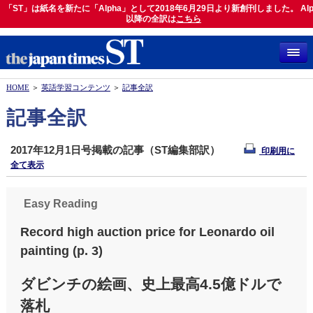
「ST」は紙名を新たに「Alpha」として2018年6月29日より新創刊しました。 Alp
「ST」は紙名を新たに「Alpha」として2018年6月29日より新創刊しました。 Alph
以降の全訳は
以降の全訳は
こちら
こちら
HOME
＞
英語学習コンテンツ
＞
記事全訳
記事全訳
2017年12月1日号掲載の記事（ST編集部訳）
印刷用に
全て表示
Easy Reading
Record high auction price for Leonardo oil
painting (p. 3)
ダビンチの絵画、史上最高4.5億ドルで
落札