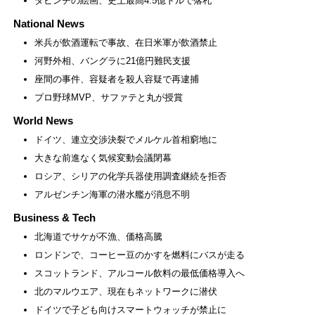
ダビンチの絵画、史上最高4.5億ドルで落札
National News
米兵が飲酒運転で事故、在日米軍が飲酒禁止
河野外相、バングラに21億円難民支援
座間の事件、容疑者を殺人容疑で再逮捕
プロ野球MVP、サファテと丸が授賞
World News
ドイツ、連立交渉決裂でメルケル首相窮地に
大きな前進なく気候変動会議閉幕
ロシア、シリアの化学兵器使用調査継続を拒否
アルゼンチン海軍の潜水艦が消息不明
Business & Tech
北海道でサケが不漁、価格高騰
ロンドンで、コーヒー豆のかすを燃料にバスが走る
スコットランド、アルコール飲料の最低価格導入へ
北のマルウエア、現在もネットワークに潜伏
ドイツで子ども向けスマートウォッチが禁止に