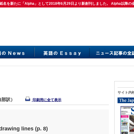
紙名を新たに「Alpha」として2018年6月29日より新創刊しました。 Alpha以降の
は紙名を新たに「Alpha」として2018年6月29日より新創刊しました。 Alpha以降の
サイト内
編集部訳）
印刷用に全て表示
rawing lines (p. 8)