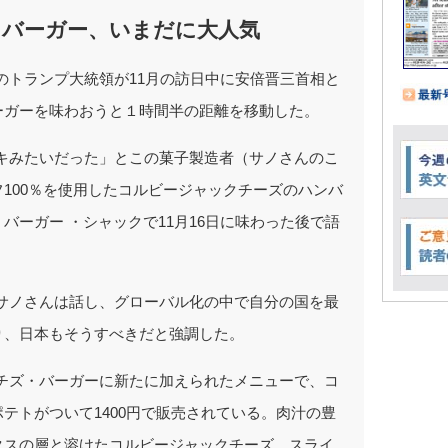
たバーガー、いまだに大人気
のトランプ大統領が11月の訪日中に安倍晋三首相と
ーガーを味わおうと１時間半の距離を移動した。
キみたいだった」とこの菓子製造者（サノさんのこ
100％を使用したコルビージャックチーズのハンバ
バーガー ・シャックで11月16日に味わった後で語
サノさんは話し、グローバル化の中で自分の国を最
り、日本もそうすべきだと強調した。
チズ・バーガーに新たに加えられたメニューで、コ
テトがついて1400円で販売されている。肉汁の豊
タスの層と溶けたコルビージャックチーズ、スライ