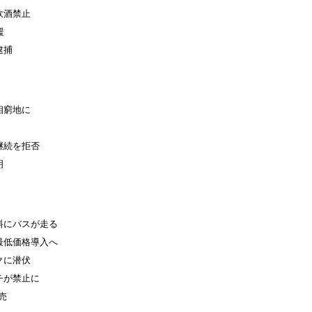
飲酒禁止
援
逮捕
相窮地に
継続を拒否
明
料にバスが走る
最低価格導入へ
クに潜伏
チが禁止に
売