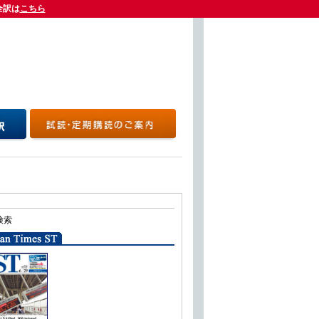
全訳は
全訳は
こちら
こちら
検索