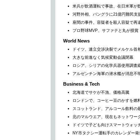
米兵が飲酒運転で事故、在日米軍が
河野外相、バングラに21億円難民支
座間の事件、容疑者を殺人容疑で再
プロ野球MVP、サファテと丸が授賞
World News
ドイツ、連立交渉決裂でメルケル首
大きな前進なく気候変動会議閉幕
ロシア、シリアの化学兵器使用調査
アルゼンチン海軍の潜水艦が消息不
Business & Tech
北海道でサケが不漁、価格高騰
ロンドンで、コーヒー豆のかすを燃
スコットランド、アルコール飲料の
北のマルウエア、現在もネットワー
ドイツで子ども向けスマートウォッ
NY市タクシー運転手のカレンダー発