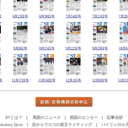
号
6月23日号
6月30日号
7月14日号
7月21日号
7月2
号
9月8日号
9月15日号
9月22日号
9月29日号
10月
号
11月17日号
11月24日号
12月1日号
12月8日号
12月1
STとは？
|
英語のニュース
|
英語のエッセー
|
記事全訳
bulary Quiz
|
目からウロコの英文ライティング
|
バイリンガル