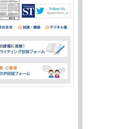
Follow Us
@japantimes_st