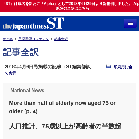
「ST」は紙名を新たに「Alpha」として2018年6月29日より新創刊しました。 Alp
「ST」は紙名を新たに「Alpha」として2018年6月29日より新創刊しました。 Alph
以降の全訳は
以降の全訳は
こちら
こちら
HOME
＞
英語学習コンテンツ
＞
記事全訳
記事全訳
2018年4月6日号掲載の記事（ST編集部訳）
印刷用に全
て表示
National News
More than half of elderly now aged 75 or
older (p. 4)
人口推計、75歳以上が高齢者の半数超