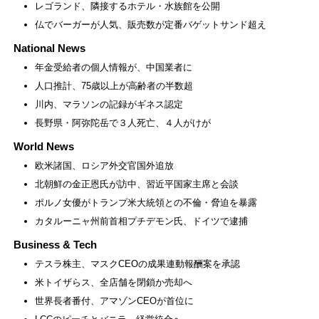
レゴランド、隣接するホテル・水族館を公開
仏でバーガーが人気、販売数が定番バゲットサンド超え
National News
年金受給者の個人情報が、中国業者に
人口推計、75歳以上が高齢者の半数超
川内、マラソンの記録がギネス認定
長野県・阿弥陀岳で３人死亡、４人がけが
World News
欧米諸国、ロシア外交官国外追放
北朝鮮の金正恩氏が訪中、習近平国家主席と会談
ポルノ女優がトランプ米大統領との不倫・脅迫を暴露
カタルーニャ州前首相プチデモン氏、ドイツで逮捕
Business & Tech
テスラ株主、マスクCEOの成果連動報酬案を承認
米トイザらス、全店舗を閉鎖か売却へ
世界長者番付、アマゾンCEOが首位に