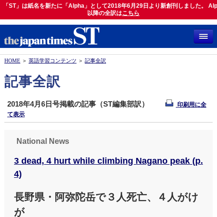
「ST」は紙名を新たに「Alpha」として2018年6月29日より新創刊しました。 Alp
「ST」は紙名を新たに「Alpha」として2018年6月29日より新創刊しました。 Alph
以降の全訳は
以降の全訳は
こちら
こちら
HOME
＞
英語学習コンテンツ
＞
記事全訳
記事全訳
2018年4月6日号掲載の記事（ST編集部訳）
印刷用に全
て表示
National News
3 dead, 4 hurt while climbing Nagano peak (p.
4)
長野県・阿弥陀岳で３人死亡、４人がけ
が