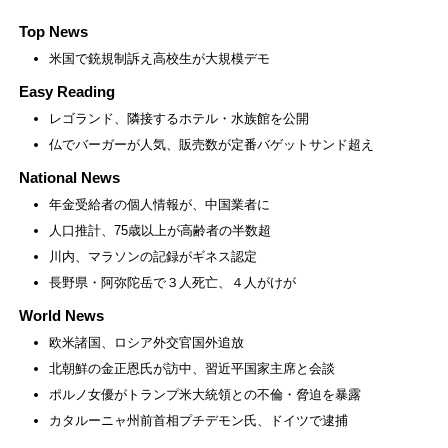
Top News
米国で銃規制訴え高校生が大規模デモ
Easy Reading
レゴランド、隣接するホテル・水族館を公開
仏でバーガーが人気、販売数が定番バゲットサンド超え
National News
年金受給者の個人情報が、中国業者に
人口推計、75歳以上が高齢者の半数超
川内、マラソンの記録がギネス認定
長野県・阿弥陀岳で３人死亡、４人がけが
World News
欧米諸国、ロシア外交官国外追放
北朝鮮の金正恩氏が訪中、習近平国家主席と会談
ポルノ女優がトランプ米大統領との不倫・脅迫を暴露
カタルーニャ州前首相プチデモン氏、ドイツで逮捕