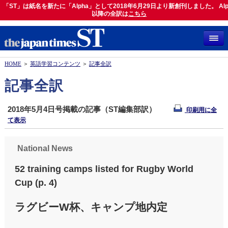
「ST」は紙名を新たに「Alpha」として2018年6月29日より新創刊しました。 Alp
「ST」は紙名を新たに「Alpha」として2018年6月29日より新創刊しました。 Alph
以降の全訳は
以降の全訳は
こちら
こちら
HOME
＞
英語学習コンテンツ
＞
記事全訳
記事全訳
2018年5月4日号掲載の記事（ST編集部訳）
印刷用に全
て表示
National News
52 training camps listed for Rugby World
Cup (p. 4)
ラグビーW杯、キャンプ地内定