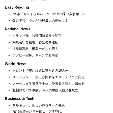
Easy Reading
NY市、セントラルパークへの車の乗り入れ禁止へ
数百年後、ウシが地球最大の動物に？
National News
トランプ氏、拉致問題提起を明言
溺死装い妻殺害、容疑の男逮捕
世界最高齢、田島ナビさん死去
ラグビーW杯、キャンプ地内定
World News
トロントで車が歩道に突っ込み10人死亡
スワジランド、国王が国名をエスワティニに変更
ノーベル文学賞選考主体、受賞者名漏えい認める
北朝鮮でバス事故、32人の中国人観光客死亡
Business & Tech
マルキュー、新しいロゴマーク募集
2017年度の訪日外国人、2977万人