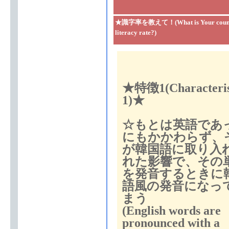
★識字率を教えて！(What is Your count
literacy rate?)
★特徴1(Characteris
1)★
☆もとは英語であ
にもかかわらず、
が韓国語に取り入
れた影響で、その
を発音するときに
語風の発音になっ
まう
(English words are
pronounced with a