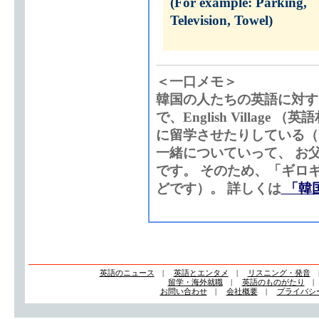
(For example:
P
arking,
Te
levision,
T
owel)
＜一口メモ＞
韓国の人たちの英語に対す
で、English Villa
に留学させたりしている（
一緒についていって、 お
です。 そのため、「ギロ
どです）。 詳しくは
「韓国英
英語のニュース
|
英語とエンタメ
|
リスニング・発音
留学・海外就職
|
英語のものがたり
お問い合わせ
|
会社概要
|
プライバシ