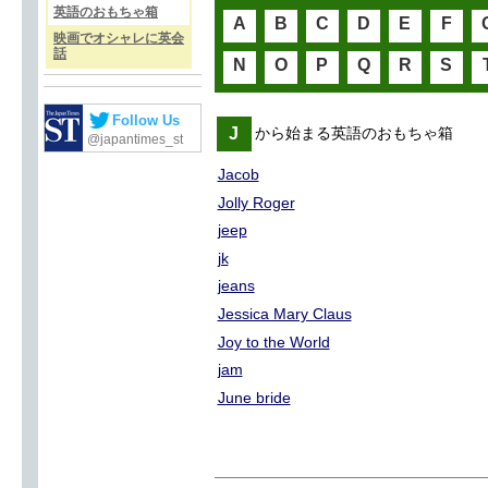
英語のおもちゃ箱
A
B
C
D
E
F
映画でオシャレに英会
話
N
O
P
Q
R
S
Follow Us
J
から始まる英語のおもちゃ箱
@japantimes_st
Jacob
Jolly Roger
jeep
jk
jeans
Jessica Mary Claus
Joy to the World
jam
June bride