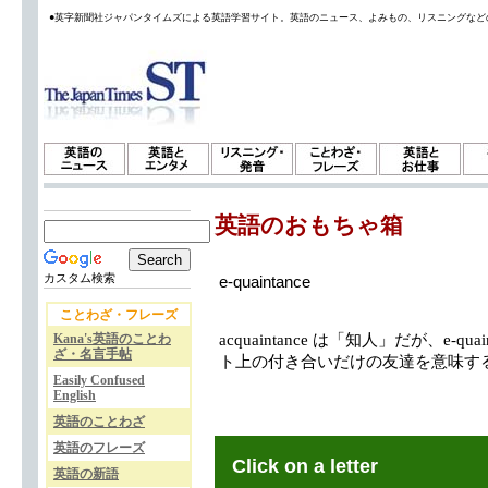
●英字新聞社ジャパンタイムズによる英語学習サイト。英語のニュース、よみもの、リスニングなど
英語のおもちゃ箱
カスタム検索
e-quaintance
ことわざ・フレーズ
Kana's英語のことわ
acquaintance は「知人」だが、e-quain
ざ・名言手帖
ト上の付き合いだけの友達を意味す
Easily Confused
English
英語のことわざ
英語のフレーズ
Click on a letter
英語の新語