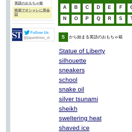
英語のおもちゃ箱
A
B
C
D
E
F
映画でオシャレに英会
話
N
O
P
Q
R
S
Follow Us
S
から始まる英語のおもちゃ箱
@japantimes_st
Statue of Liberty
silhouette
sneakers
school
snake oil
silver tsunami
sheikh
sweltering heat
shaved ice