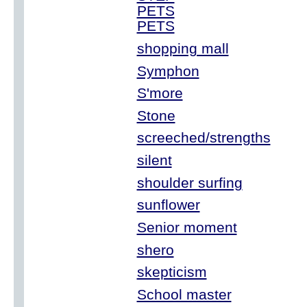
PETS
PETS
shopping mall
Symphon
S'more
Stone
screeched/strengths
silent
shoulder surfing
sunflower
Senior moment
shero
skepticism
School master