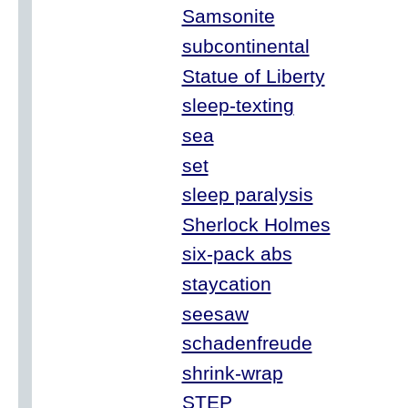
Samsonite
subcontinental
Statue of Liberty
sleep-texting
sea
set
sleep paralysis
Sherlock Holmes
six-pack abs
staycation
seesaw
schadenfreude
shrink-wrap
STEP