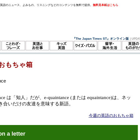
。英語のニュース、よみもの、リスニングなどのコンテンツを無料で提供。
無料見本紙はこちら
『The Japan Times ST』オンライン版
| UPDA
おもちゃ箱
nce
tance は「知人」だが、e-quaintance (または equaintance)は、ネッ
き合いだけの友達を意味する新語。
今週の英語のおもちゃ箱
on a letter