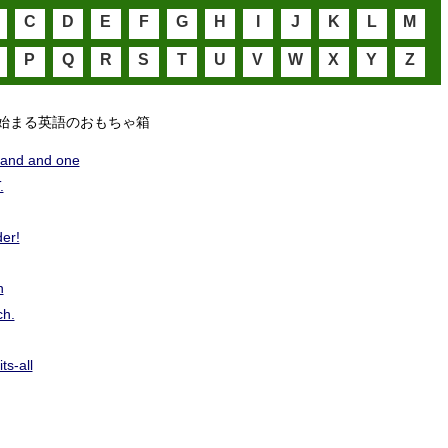
C
D
E
F
G
H
I
J
K
L
M
P
Q
R
S
T
U
V
W
X
Y
Z
始まる英語のおもちゃ箱
and and one
.
er!
n
ch.
ts-all