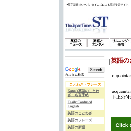
●英字新聞社ジャパンタイムズによる英語学習サイト
英語の
カスタム検索
e-quainta
ことわざ・フレーズ
Kana's英語のことわ
acquain
ざ・名言手帖
ト上の付
Easily Confused
English
英語のことわざ
英語のフレーズ
Click 
英語の新語