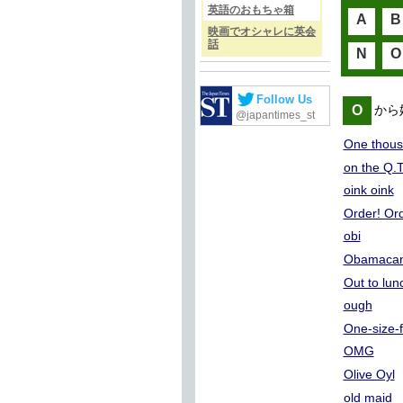
英語のおもちゃ箱
A
B
映画でオシャレに英会
話
N
O
Follow Us
O
から
@japantimes_st
One thous
on the Q.T
oink oink
Order! Ord
obi
Obamaca
Out to lun
ough
One-size-fi
OMG
Olive Oyl
old maid