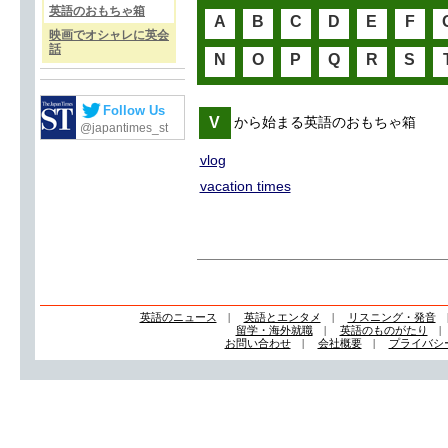
英語のおもちゃ箱
A
B
C
D
E
F
映画でオシャレに英会
話
N
O
P
Q
R
S
Follow Us
V
から始まる英語のおもちゃ箱
@japantimes_st
vlog
vacation times
英語のニュース
|
英語とエンタメ
|
リスニング・発音
留学・海外就職
|
英語のものがたり
お問い合わせ
|
会社概要
|
プライバシ