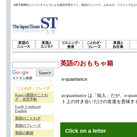
●英字新聞社ジャパンタイムズによる英語学習サイト。英語のニュース、よみもの、リスニングなど
英語のおもちゃ箱
カスタム検索
e-quaintance
ことわざ・フレーズ
Kana's英語のことわ
acquaintance は「知人」だが、e-quain
ざ・名言手帖
ト上の付き合いだけの友達を意味す
Easily Confused
English
英語のことわざ
英語のフレーズ
Click on a letter
英語の新語