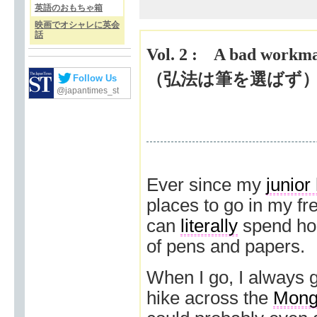
英語のおもちゃ箱
映画でオシャレに英会
話
Vol. 2 : A bad workman
（弘法は筆を選ばず
Follow Us
@japantimes_st
Ever since my
junior
places to go in my f
can
literally
spend hour
of pens and papers.
When I go, I always 
hike across the
Mong