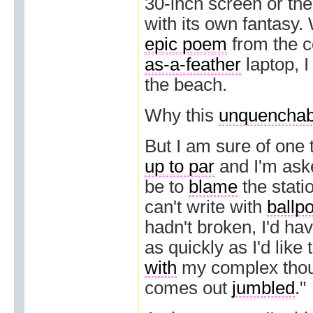
30-inch screen or the
with its own fantasy.
epic poem
from the c
as-a-feather
laptop, I
the beach.
Why this
unquenchab
But I am sure of one 
up to par
and I'm aske
be to
blame
the stati
can't write with
ballpo
hadn't broken, I'd h
as quickly as I'd like 
with
my complex thoug
comes out
jumbled
."