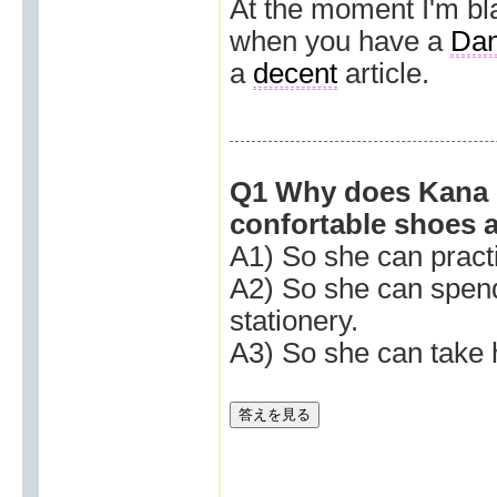
At the moment I'm bl
when you have a
Dan
a
decent
article.
Q1 Why does Kana g
confortable shoes a
A1) So she can practi
A2) So she can spend 
stationery.
A3) So she can take h