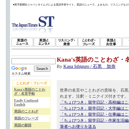
●英字新聞社ジャパンタイムズによる英語学習サイト。英語のニュース、よみもの、リスニングなど
Kana's英語のことわざ・
By
Kana Ishiguro / 石黒 加奈
カスタム検索
ことわざ・フレーズ
Kana's英語のことわ
世界の名言やことわざの意味を、石黒
ざ・名言手帖
れます。注釈・ミニクイズ付きです。
Easily Confused
「ちょびつき」留学日記・高校編はこ
English
「ちょびつき」留学日記・大学編はこ
英語のことわざ
「ちょびつき」留学日記・仕事編はこ
英語のフレーズ
「ちょびつき」留学日記・作家生活編
英語の新語
筆者へお便りを送る