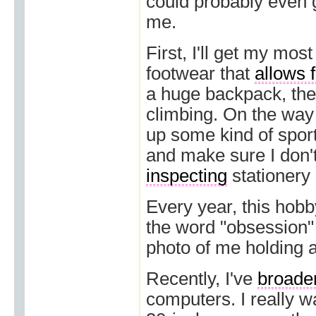
could probably even 
me.
First, I'll get my mo
footwear that
allows f
a huge backpack, the
climbing. On the way t
up some kind of spor
and make sure I don'
inspecting
stationery
Every year, this hob
the word "obsession"
photo of me holding a
Recently, I've
broade
computers. I really w