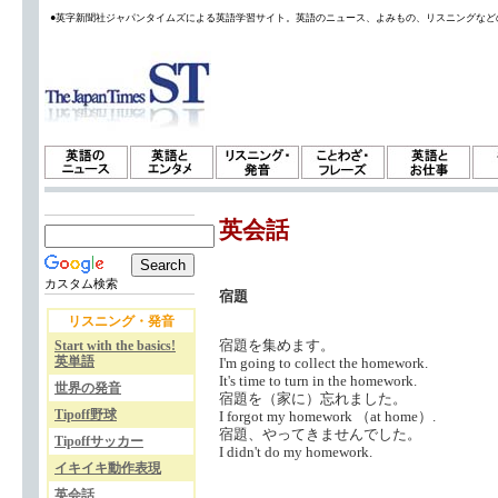
●英字新聞社ジャパンタイムズによる英語学習サイト。英語のニュース、よみもの、リスニングなど
英会話
カスタム検索
宿題
リスニング・発音
宿題を集めます。
Start with the basics!
英単語
I'm going to collect the homework.
It's time to turn in the homework.
世界の発音
宿題を（家に）忘れました。
Tipoff野球
I forgot my homework （at home）.
宿題、やってきませんでした。
Tipoffサッカー
I didn't do my homework.
イキイキ動作表現
英会話