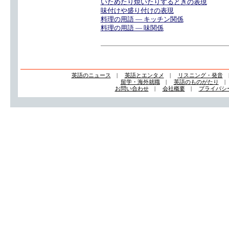
いためたり焼いたりするときの表現
味付けや盛り付けの表現
料理の用語 — キッチン関係
料理の用語 — 味関係
英語のニュース
|
英語とエンタメ
|
リスニング・発音
留学・海外就職
|
英語のものがたり
お問い合わせ
|
会社概要
|
プライバシ