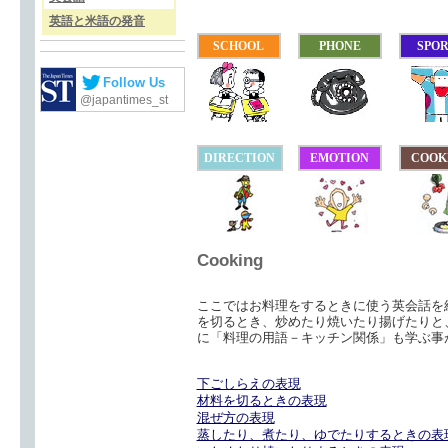
英語と米語の発音
SCHOOL
PHONE
SPO
Follow Us
@japantimes_st
DIRECTION
EMOTION
COOK
Cooking
ここではお料理をするときに使う英会話を
を切るとき、炒めたり焼いたり揚げたりと
に「料理の用語－キッチン関係」も学ぶ事
下ごしらえの表現
材料を切るときの表現
混ぜ方の表現
蒸したり、煮たり、ゆでたりするときの表