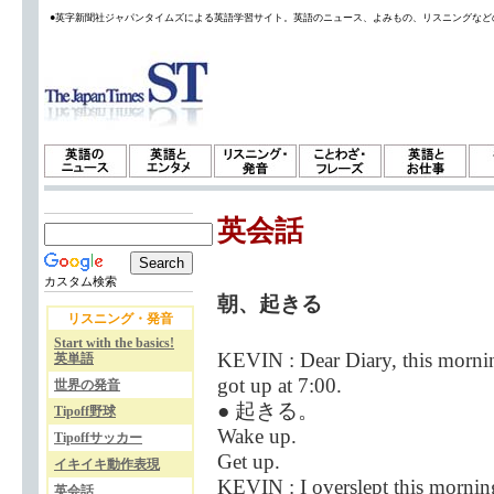
●英字新聞社ジャパンタイムズによる英語学習サイト。英語のニュース、よみもの、リスニングなど
英会話
カスタム検索
朝、起きる
リスニング・発音
Start with the basics!
KEVIN : Dear Diary, this mornin
英単語
got up at 7:00.
世界の発音
● 起きる。
Tipoff野球
Wake up.
Tipoffサッカー
Get up.
イキイキ動作表現
KEVIN : I overslept this morning.
英会話