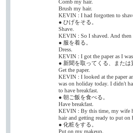
Comb my hair.
Brush my hair.
KEVIN : I had forgotten to shav
● ひげをそる。
Shave.
KEVIN : So I shaved. And then I
● 服を着る。
Dress.
KEVIN : I got the paper as I was
● 新聞を取ってくる、または
Get the paper.
KEVIN : I looked at the paper 
was on holiday today. I didn't h
to have breakfast.
● 朝ご飯を食べる。
Have breakfast.
KEVIN : By this time, my wife 
hair and getting ready to put on
● 化粧をする。
Put on my makeup.