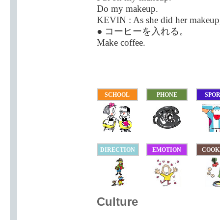
Do my makeup.
KEVIN : As she did her makeup, 
● コーヒーを入れる。
Make coffee.
SCHOOL
PHONE
SPO
DIRECTION
EMOTION
COOK
Culture