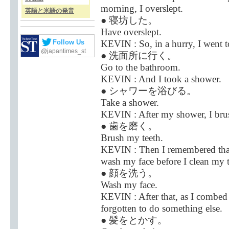
morning, I overslept.
英語と米語の発音
● 寝坊した。
Have overslept.
KEVIN : So, in a hurry, I went 
Follow Us
@japantimes_st
● 洗面所に行く。
Go to the bathroom.
KEVIN : And I took a shower.
● シャワーを浴びる。
Take a shower.
KEVIN : After my shower, I bru
● 歯を磨く。
Brush my teeth.
KEVIN : Then I remembered that 
wash my face before I clean my t
● 顔を洗う。
Wash my face.
KEVIN : After that, as I combed m
forgotten to do something else.
● 髪をとかす。