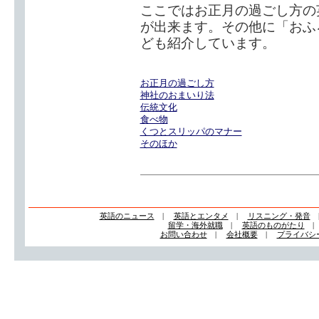
ここではお正月の過ごし方の
が出来ます。その他に「おふ
ども紹介しています。
お正月の過ごし方
神社のおまいり法
伝統文化
食べ物
くつとスリッパのマナー
そのほか
英語のニュース
|
英語とエンタメ
|
リスニング・発音
留学・海外就職
|
英語のものがたり
お問い合わせ
|
会社概要
|
プライバシ