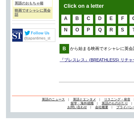
英語のおもちゃ箱
Click on a letter
映画でオシャレに英会
話
A
B
C
D
E
F
N
O
P
Q
R
S
Follow Us
@japantimes_st
B
から始まる映画でオシャレに英会
『ブレスレス』(BREATHLESS) リ
英語のニュース
|
英語とエンタメ
|
リスニング・発音
留学・海外就職
|
英語のものがたり
お問い合わせ
|
会社概要
|
プライバシ