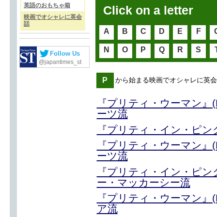
英語のおもちゃ箱
Click on a letter
映画でオシャレに英会
話
A
B
C
D
E
F
N
O
P
Q
R
S
Follow Us
@japantimes_st
P
から始まる映画でオシャレに英会
『プリティ・ウーマン』(PR
ーツ流
『プリティ・イン・ピンク』(P
『プリティ・ウーマン』(PR
ーツ流
『プリティ・イン・ピンク』(P
ー・マッカーシー流
『プリティ・ウーマン』(PR
ア流