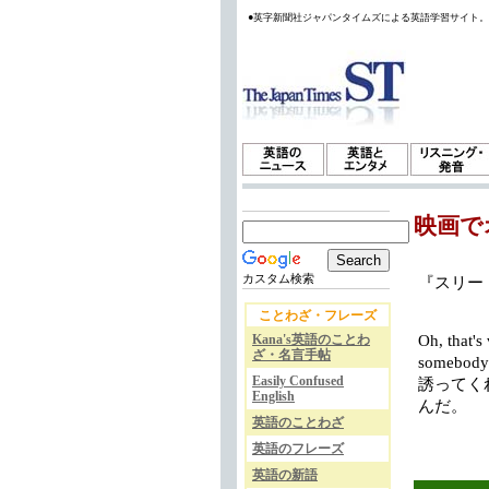
●英字新聞社ジャパンタイムズによる英語学習サイト
映画で
カスタム検索
『スリー・
ことわざ・フレーズ
Kana's英語のことわ
Oh, that's
ざ・名言手帖
somebody 
Easily Confused
誘ってく
English
んだ。
英語のことわざ
英語のフレーズ
英語の新語