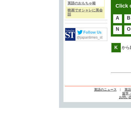
英語のおもちゃ箱
Click 
映画でオシャレに英会
話
A
B
N
O
Follow Us
@japantimes_st
K
から
英語のニュース
|
英語
留学
お問い