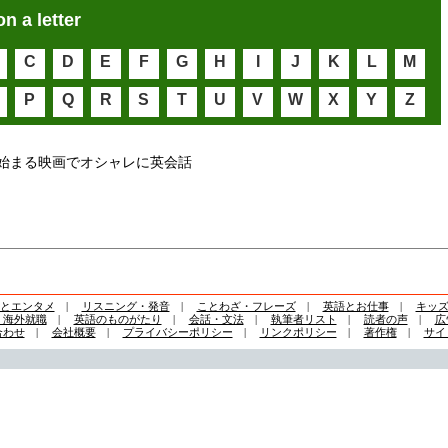
on a letter
C
D
E
F
G
H
I
J
K
L
M
P
Q
R
S
T
U
V
W
X
Y
Z
始まる映画でオシャレに英会話
とエンタメ
|
リスニング・発音
|
ことわざ・フレーズ
|
英語とお仕事
|
キッ
・海外就職
|
英語のものがたり
|
会話・文法
|
執筆者リスト
|
読者の声
|
広
合わせ
|
会社概要
|
プライバシーポリシー
|
リンクポリシー
|
著作権
|
サイ