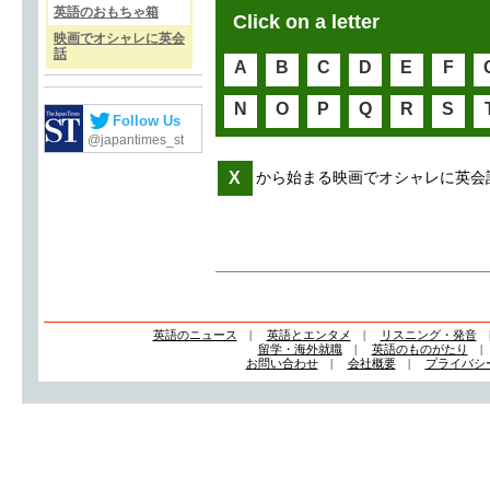
英語のおもちゃ箱
Click on a letter
映画でオシャレに英会
話
A
B
C
D
E
F
N
O
P
Q
R
S
Follow Us
@japantimes_st
X
から始まる映画でオシャレに英会
英語のニュース
|
英語とエンタメ
|
リスニング・発音
留学・海外就職
|
英語のものがたり
お問い合わせ
|
会社概要
|
プライバシ