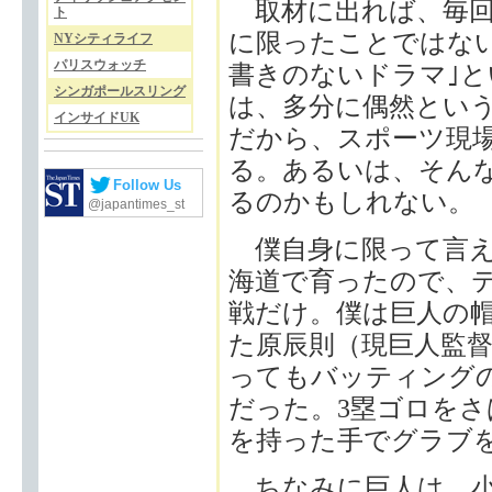
取材に出れば、毎回
ト
に限ったことではな
NYシティライフ
パリスウォッチ
書きのないドラマ｣
シンガポールスリング
は、多分に偶然とい
インサイドUK
だから、スポーツ現
る。あるいは、そん
Follow Us
るのかもしれない。
@japantimes_st
僕自身に限って言え
海道で育ったので、
戦だけ。僕は巨人の帽
た原辰則（現巨人監
ってもバッティング
だった。3塁ゴロをさ
を持った手でグラブ
ちなみに巨人は、小