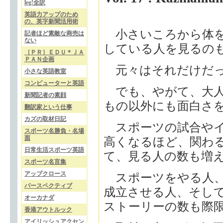
leg!全訳
英語力アップのため
の、英字新聞活用術
小さいころから体を
記者ほど素敵な商売は
ない
している人を見るの
［ＰＲ］ＥＤＵ＊ＪＡ
ＰＡＮ企画
元々はそれだけだっ
小さな英語教室
コンピューターと英語
でも、やがて、大人
新聞記者の素顔
もの以外にも面白さ
翻訳家という仕事
カズの取材日記
スポーツの試合やイ
スポーツ名勝負・名場
面
高くなるほど、関わ
日常生活スポーツ英語
て、見る人の数も増
スポーツ名言集
アップクロース
スポーツをやる人、
パースペクティブ
成立させる人、そし
オーカナダ
ストーリーの数も際
香港アウトルック
アイリッシュアクセン