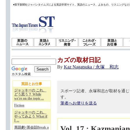
●英字新聞社ジャパンタイムズによる英語学習サイト。英語のニュース、よみもの、リスニングなど
カズの取材日記
By
Kaz Nagatsuka / 永塚 和志
カスタム検索
英語とお仕事
ジャッキーの これ、
スポーツ記者、永塚和志が取材を通じ
どう思う？ While
す。
we're on the topic ...
筆者へお便りを送る
Fiction
ジャッキーの これ、
やってみよう What if
I ...
Vol. 17 : Kazmani
英語劇×英会話Break a