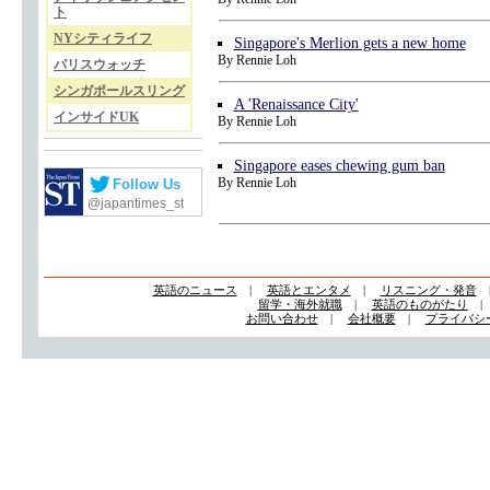
ト
NYシティライフ
Singapore's Merlion gets a new home
By Rennie Loh
パリスウォッチ
シンガポールスリング
A 'Renaissance City'
インサイドUK
By Rennie Loh
Singapore eases chewing gum ban
By Rennie Loh
Follow Us
@japantimes_st
英語のニュース
|
英語とエンタメ
|
リスニング・発音
留学・海外就職
|
英語のものがたり
お問い合わせ
|
会社概要
|
プライバシ