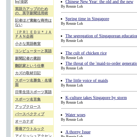
leg!全訳
Chinese New Year: the old and the new
By Rennie Loh
英語力アップのため
の、英字新聞活用術
Spring time in Singapore
記者ほど素敵な商売は
By Rennie Loh
ない
［ＰＲ］ＥＤＵ＊ＪＡ
The segregation of Singaporean educatio
ＰＡＮ企画
By Rennie Loh
小さな英語教室
コンピューターと英語
The cult of chicken rice
By Rennie Loh
新聞記者の素顔
The threat of the 'maid-to-order generati
翻訳家という仕事
By Rennie Loh
カズの取材日記
スポーツ名勝負・名場
The little voice of maids
面
By Rennie Loh
日常生活スポーツ英語
K-culture takes Singapore by storm
スポーツ名言集
By Rennie Loh
アップクロース
パースペクティブ
Water woes
By Rennie Loh
オーカナダ
香港アウトルック
A thorny Issue
アイリッシュアクセン
By Rennie Loh