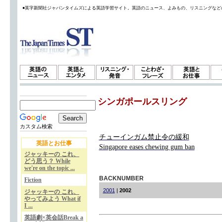
●英字新聞社ジャパンタイムズによる英語学習サイト。英語のニュース、よみもの、リスニングなど
シンガポールスリング
カスタム検索
チューインガム禁止令の緩和
英語とお仕事
Singapore eases chewing gum ban
ジャッキーの これ、
どう思う？ While
we're on the topic ...
BACKNUMBER
Fiction
2001
|
2002
ジャッキーの これ、
やってみよう What if
I ...
英語劇×英会話Break a