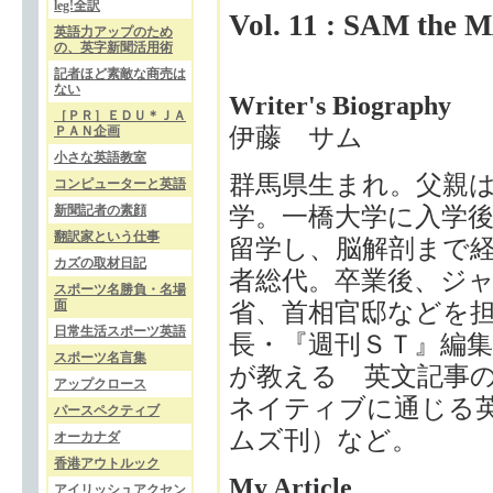
leg!全訳
Vol. 11 : SAM 
英語力アップのため
の、英字新聞活用術
記者ほど素敵な商売は
ない
Writer's Biography
［ＰＲ］ＥＤＵ＊ＪＡ
ＰＡＮ企画
伊藤 サム
小さな英語教室
群馬県生まれ。父親
コンピューターと英語
新聞記者の素顔
学。一橋大学に入学後
翻訳家という仕事
留学し、脳解剖まで経
カズの取材日記
者総代。卒業後、ジ
スポーツ名勝負・名場
面
省、首相官邸などを
日常生活スポーツ英語
長・『週刊ＳＴ』編集
スポーツ名言集
が教える 英文記事
アップクロース
ネイティブに通じる
パースペクティブ
ムズ刊）など。
オーカナダ
香港アウトルック
My Article
アイリッシュアクセン