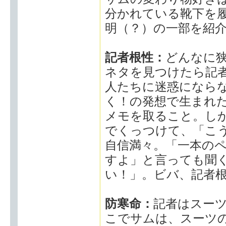
分かれている靴下を
明（？）の一部を紹
記者根性：
どんなに
ネタを見つけたら記
人たちに迷惑になら
く！の発想で生まれ
メモを取ること。し
でくっつけて、「こ
自信満々。「一本の
すよ」と言っても聞
い！」。ビバ、記者
防寒命：
記者はスー
こでサムは、スーツ