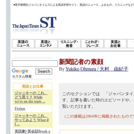
●英字新聞社ジャパンタイムズによる英語学習サイト。英語のニュース、よみもの、リスニングなど
新聞記者の素顔
By
Yukiko Ohmura / 大村 由紀子
カスタム検索
英語とお仕事
ジャッキーの これ、
このセクションでは 「ジャパンタイ
どう思う？ While
す。記事を書いた時のエピソードや、
we're on the topic ...
覧いただけます。
Fiction
ジャッキーの これ、
（この連載は2004年に掲載されたもので
やってみよう What if
I ...
英語劇×英会話Break a