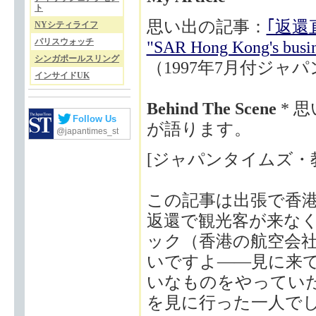
ト
思い出の記事：
｢返還
NYシティライフ
パリスウォッチ
"SAR Hong Kong's busine
シンガポールスリング
（1997年7月付ジャ
インサイドUK
Behind The Scene
* 
Follow Us
が語ります。
@japantimes_st
[ジャパンタイムズ・
この記事は出張で香
返還で観光客が来な
ック（香港の航空会
いですよ——見に来
いなものをやってい
を見に行った一人で