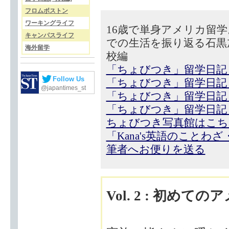
フロムボストン
ワーキングライフ
16歳で単身アメリカ留
キャンパスライフ
での生活を振り返る石黒
海外留学
校編
「ちょびつき」留学日記
Follow Us
「ちょびつき」留学日記
@japantimes_st
「ちょびつき」留学日記
「ちょびつき」留学日記
ちょびつき写真館はこち
「Kana's英語のことわ
筆者へお便りを送る
Vol. 2 : 初めての