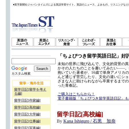
●英字新聞社ジャパンタイムズによる英語学習サイト。英語のニュース、よみもの、リスニングなど
「ちょびつき留学英語日記」好
未知の世界に飛び込んで、文化的背景の異
かその人たちのことを書いてみたい——。
抱いていた著者が、16歳で単身アメリカ
カスタム検索
んど通じず苦労したり、文化の違いにショ
ざまな人に助けられながら卒業するまでの
留学・海外生活
った青春記。
留学日記[留学を考え
る編]
ご購入はこちらから！
電子書籍版「ちょびつき留学英語日記」も
留学日記[作家編]
留学日記[高校編]
留学日記[高校編]
留学日記[大学編]
By
Kana Ishiguro / 石黒 加奈
留学日記[仕事編]
留学日記[写真編]