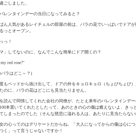
過ごしました。
バレンタインデーの当日になってみると？
ばん人気があるレイチェルの部屋の前は、バラの花でいっぱいでドアが
るっとオープン。
っっ！
マ」してないのに、なんでこんな簡単にドア開くの？
 my red rose?"
のバラはどこ～？)
度もベッドから抜け出して、ドアの外をキョロキョロ（ちょびちょび）
たのに、バラの花はどこにも見当たりません。
を読んで同情してくれた会社の同僚が、たとえ来年のバレンタインデー
100本置いてくれたとしたって、あのときの心の傷は癒えないよ、きっ
てしまったのでした（そんな慈悲に溢れる人は、あたりに見当たらない
女の心ってのはデリケートだからね。「大人になってからの傷は心につ
つく」って言うじゃないですか！