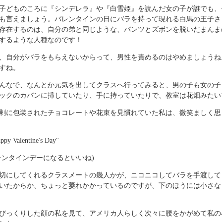
子どものころに『シンデレラ』や『白雪姫』を読んだ女の子が誰でも、
も言えましょう。バレンタインの日にバラを持って現れる白馬の王子さ
存在するのは、自分の弟と同じような、パンツとズボンを脱いだまんま
」するような人種なのです！
、自分がバラをもらえないからって、男性を責めるのはやめましょうね
すね。
んなで、なんとか元気を出してクラスへ行ってみると、男の子も女の子
ックのカバンに挿していたり、手に持っていたりで、教室は花畑みたい
剰に包装されたチョコレートや花束を見慣れていた私は、微笑ましく思
ppy Valentine's Day"
レンタインデーになるといいね)
切にしてくれるクラスメートの幾人かが、ニコニコしてバラを手渡して
いたからか、ちょっと萎れかかっているのですが、下のほうには小さな
びっくりした顔の私を見て、アメリカ人らしく次々に腰をかがめて私の小さ