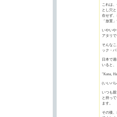
これは、
とし穴と
在せず、
「放置
いやいや
アタリで
そんなこ
ック・パ
日本で過
いると、
"Kana, Ha
(いいバ
いつも親
と持って
ます。
その後、