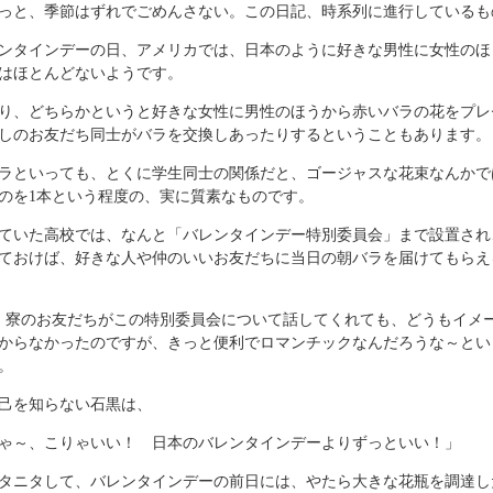
っと、季節はずれでごめんさない。この日記、時系列に進行しているも
ンタインデーの日、アメリカでは、日本のように好きな男性に女性のほ
はほとんどないようです。
り、どちらかというと好きな女性に男性のほうから赤いバラの花をプレ
しのお友だち同士がバラを交換しあったりするということもあります。
ラといっても、とくに学生同士の関係だと、ゴージャスな花束なんかで
のを1本という程度の、実に質素なものです。
ていた高校では、なんと「バレンタインデー特別委員会」まで設置され
ておけば、好きな人や仲のいいお友だちに当日の朝バラを届けてもらえ
、寮のお友だちがこの特別委員会について話してくれても、どうもイメ
からなかったのですが、きっと便利でロマンチックなんだろうな～とい
。
己を知らない石黒は、
ゃ～、こりゃいい！ 日本のバレンタインデーよりずっといい！」
タニタして、バレンタインデーの前日には、やたら大きな花瓶を調達し