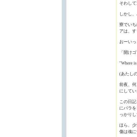
そわして
しかし、
寮でいち
アは、す
おーいっ
「開けゴ
"Where is
(あたし
前夜、何
にしてい
この日記
にバラを
っかりし
ほら、少
傷は魂に