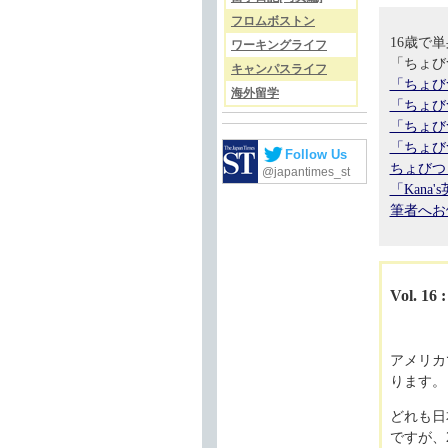
フロムボストン
16歳で
ワーキングライフ
「ちょび
キャンパスライフ
「ちょび
海外留学
「ちょび
「ちょび
「ちょび
Follow Us
ちょびつ
@japantimes_st
「Kan
筆者へお
Vol.
アメリカ
ります。
どれも日
ですが、