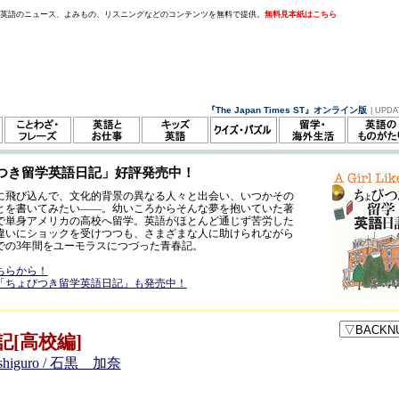
。英語のニュース、よみもの、リスニングなどのコンテンツを無料で提供。
無料見本紙はこちら
『The Japan Times ST』オンライン版
| UPDA
つき留学英語日記」好評発売中！
に飛び込んで、文化的背景の異なる人々と出会い、いつかその
とを書いてみたい——。幼いころからそんな夢を抱いていた著
歳で単身アメリカの高校へ留学。英語がほとんど通じず苦労した
違いにショックを受けつつも、さまざまな人に助けられながら
での3年間をユーモラスにつづった青春記。
ちらから！
「ちょびつき留学英語日記」も発売中！
記[高校編]
Ishiguro / 石黒 加奈