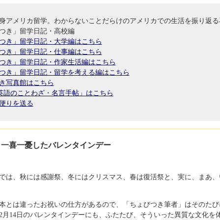
単身アメリカ留学。わからないことだらけのアメリカでの生活を振り返る
つき」留学日記・高校編
つき」留学日記・大学編はこちら
つき」留学日記・仕事編はこちら
つき」留学日記・作家生活編はこちら
つき」留学日記・留学を考える編はこちら
き写真館はこちら
a's英語のことわざ・名言手帖」はこちら
便りを送る
 16 : 一喜一憂したバレンタインデー
では、秋には感謝祭、冬にはクリスマス、春は復活祭と、実に、まあ、
本とは違ったお祝いの仕方があるので、「ちょびつき筆者」はそのたび
2月14日のバレンタインデーにも、ふたたび、そういった異質な文化を