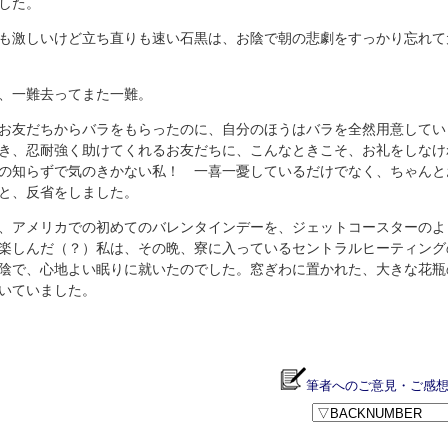
した。
も激しいけど立ち直りも速い石黒は、お陰で朝の悲劇をすっかり忘れて
、一難去ってまた一難。
お友だちからバラをもらったのに、自分のほうはバラを全然用意してい
き、忍耐強く助けてくれるお友だちに、こんなときこそ、お礼をしなけ
の知らずで気のきかない私！ 一喜一憂しているだけでなく、ちゃんと
と、反省をしました。
、アメリカでの初めてのバレンタインデーを、ジェットコースターのよ
楽しんだ（？）私は、その晩、寮に入っているセントラルヒーティング
陰で、心地よい眠りに就いたのでした。窓ぎわに置かれた、大きな花瓶
いていました。
筆者へのご意見・ご感