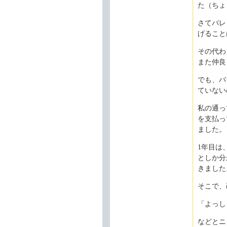
た（ちょ
さてバレ
げること
その代わ
また仲良
でも、バ
ていない
私の通っ
を支払っ
ました。
1年目は
としか分
きました
そこで、
「よっし
などとニ