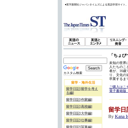
●英字新聞社ジャパンタイムズによる英語学習サイト
「ちょび
未知の世界
人たちのこ
者が、16
カスタム検索
り、文化の
卒業するま
留学・海外生活
ご購入はこ
留学日記[留学を考え
電子書籍版
る編]
留学日記[作家編]
留学日記[高校編]
留学日
留学日記[大学編]
By
Kana 
留学日記[仕事編]
留学日記[写真編]