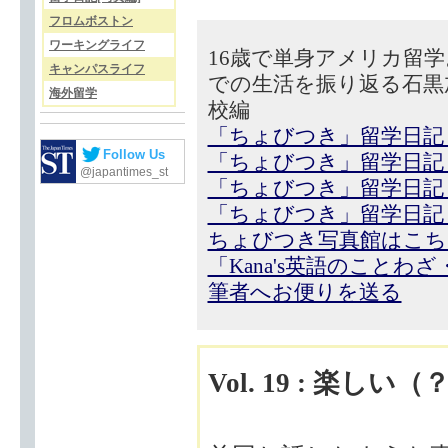
フロムボストン
ワーキングライフ
16歳で単身アメリカ留
キャンパスライフ
での生活を振り返る石黒
海外留学
校編
「ちょびつき」留学日記
Follow Us
「ちょびつき」留学日記
@japantimes_st
「ちょびつき」留学日記
「ちょびつき」留学日記
ちょびつき写真館はこち
「Kana's英語のことわ
筆者へお便りを送る
Vol. 19 : 楽しい