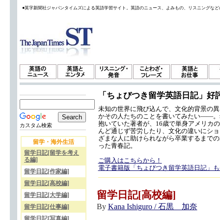
●英字新聞社ジャパンタイムズによる英語学習サイト。英語のニュース、よみもの、リスニングなど
「ちょびつき留学英語日記」好
未知の世界に飛び込んで、文化的背景の異
かその人たちのことを書いてみたい——。
抱いていた著者が、16歳で単身アメリカ
カスタム検索
んど通じず苦労したり、文化の違いにショ
ざまな人に助けられながら卒業するまでの
留学・海外生活
った青春記。
留学日記[留学を考え
る編]
ご購入はこちらから！
電子書籍版「ちょびつき留学英語日記」も
留学日記[作家編]
留学日記[高校編]
留学日記[高校編]
留学日記[大学編]
By
Kana Ishiguro / 石黒 加奈
留学日記[仕事編]
留学日記[写真編]