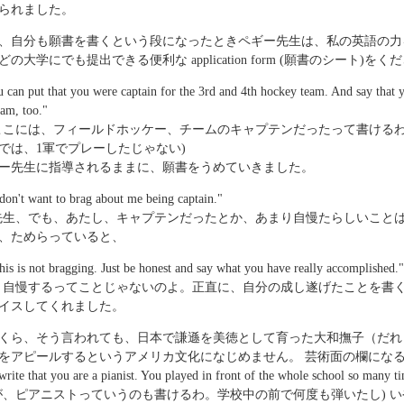
られました。
、自分も願書を書くという段になったときペギー先生は、私の英語の力
の大学にでも提出できる便利な application form (願書のシート)を
 can put that you were captain for the 3rd and 4th hockey team. And say that y
eam, too."
ここには、フィールドホッケー、チームのキャプテンだったって書ける
では、1軍でプレーしたじゃない)
ー先生に指導されるままに、願書をうめていきました。
don't want to brag about me being captain."
先生、でも、あたし、キャプテンだったとか、あまり自慢たらしいことは
、ためらっていると、
his is not bragging. Just be honest and say what you have really accomplished."
、自慢するってことじゃないのよ。正直に、自分の成し遂げたことを書く
イスしてくれました。
くら、そう言われても、日本で謙遜を美徳として育った大和撫子（だれ
をアピールするというアメリカ文化になじめません。 芸術面の欄にな
rite that you are a pianist. You played in front of the whole school so many t
が、ピアニストっていうのも書けるわ。学校中の前で何度も弾いたし) 