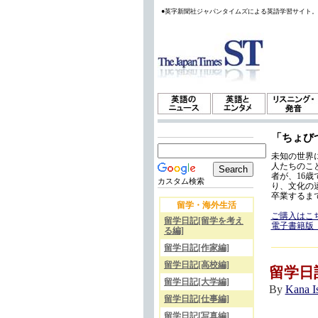
●英字新聞社ジャパンタイムズによる英語学習サイト
「ちょび
未知の世界
人たちのこ
者が、16
カスタム検索
り、文化の
卒業するま
留学・海外生活
ご購入はこ
留学日記[留学を考え
電子書籍版
る編]
留学日記[作家編]
留学日記[高校編]
留学日
留学日記[大学編]
By
Kana 
留学日記[仕事編]
留学日記[写真編]