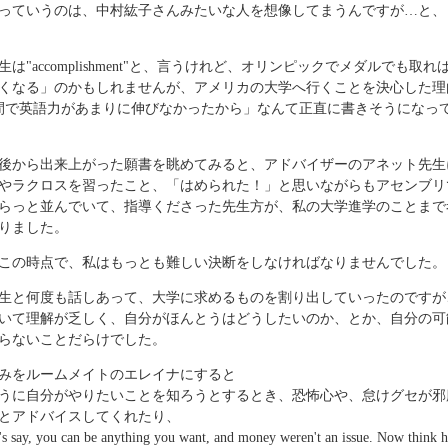
っていうのは、中村紘子さんみたいな人を想像してまうんですが…と、
は"accomplishment"と、言うけれど、オリンピックでメダルでも取
くなる」のかもしれませんが、アメリカの大学へ行くことを決心した理
間で英語力があまりに伸びなかったから」なんて正直に書きそうになっ
後から出来上がった願書を眺めてみると、アドバイザーのアネット先生
やラクロスを習ったこと、「はめられた！」と思いながらもアセンブリ
らっと並んでいて、指導くださった先生方が、私の大学進学のことまで
りました。
この時点で、私はもっとも難しい決断をしなければなりませんでした。
生と何度も話しあって、大学に求めるものを割り出していったのですが
いて理解が乏しく、自分がほんとうはどうしたいのか、とか、自分の可
らないことだらけでした。
みをルームメイトのエレイナにすると
うに自分がやりたいことを知ろうとするとき、恐怖心や、怠けグセが邪
とアドバイスしてくれたり、
's say, you can be anything you want, and money weren't an issue. Now think 