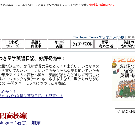
。英語のニュース、よみもの、リスニングなどのコンテンツを無料で提供。
無料見本紙はこちら
『The Japan Times ST』オンライン版
| UPDA
つき留学英語日記」好評発売中！
に飛び込んで、文化的背景の異なる人々と出会い、いつかその
とを書いてみたい——。幼いころからそんな夢を抱いていた著
歳で単身アメリカの高校へ留学。英語がほとんど通じず苦労した
違いにショックを受けつつも、さまざまな人に助けられながら
での3年間をユーモラスにつづった青春記。
ちらから！
「ちょびつき留学英語日記」も発売中！
記[高校編]
Ishiguro / 石黒 加奈