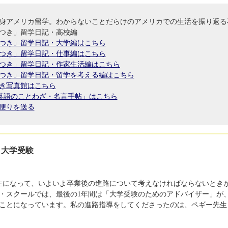
単身アメリカ留学。わからないことだらけのアメリカでの生活を振り返る
つき」留学日記・高校編
つき」留学日記・大学編はこちら
つき」留学日記・仕事編はこちら
つき」留学日記・作家生活編はこちら
つき」留学日記・留学を考える編はこちら
き写真館はこちら
a's英語のことわざ・名言手帖」はこちら
便りを送る
4 : 大学受験
生になって、いよいよ卒業後の進路について考えなければならないとき
・スクールでは、最後の1年間は「大学受験のためのアドバイザー」が
ことになっています。私の進路指導をしてくださったのは、ペギー先生