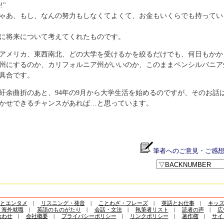
!"
ゃあ、もし、なんの努力もしなくてよくて、お金もいくらでも持ってい
に将来について考えてくれたものです。
アメリカ、東西南北、どの大学を受けるかを絞るだけでも、何日もかか
州にするのか、カリフォルニア州がいいのか、このままペンシルバニア
具合です。
紆余曲折のあと、94年の9月から大学生活を始めるのですが、そのお話
かせできるチャンスがあれば…と思っています。
筆者へのご意見・ご感
とエンタメ
|
リスニング・発音
|
ことわざ・フレーズ
|
英語とお仕事
|
キッ
・海外就職
|
英語のものがたり
|
会話・文法
|
執筆者リスト
|
読者の声
|
広
合わせ
|
会社概要
|
プライバシーポリシー
|
リンクポリシー
|
著作権
|
サイ