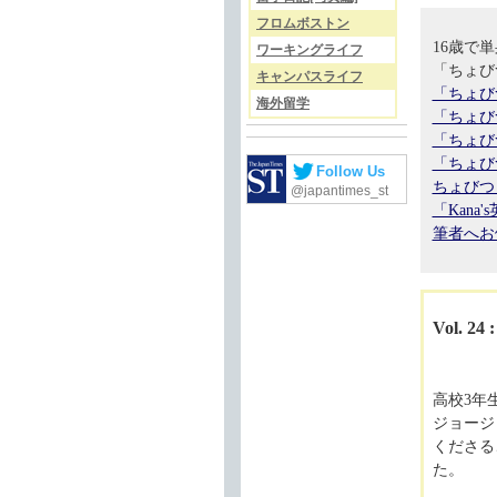
フロムボストン
16歳で
ワーキングライフ
「ちょび
キャンパスライフ
「ちょび
海外留学
「ちょび
「ちょび
「ちょび
Follow Us
ちょびつ
@japantimes_st
「Kan
筆者へお
Vol. 2
高校3年
ジョージ
くださる
た。