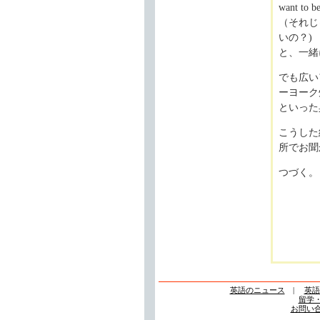
want to be
（それじ
いの？)
と、一緒
でも広い
ーヨーク
といった
こうした
所でお聞
つづく。
英語のニュース
|
英語
留学
お問い