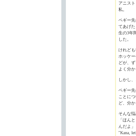
アニスト
私。
ペギー先生
てあげた
生の3年
した。
けれども
ホッケー
どが、ず
よく分か
しかし、
ペギー先
ことにつ
ど、分か
そんな悩
「ほんと
んだよ」
"Kana, let