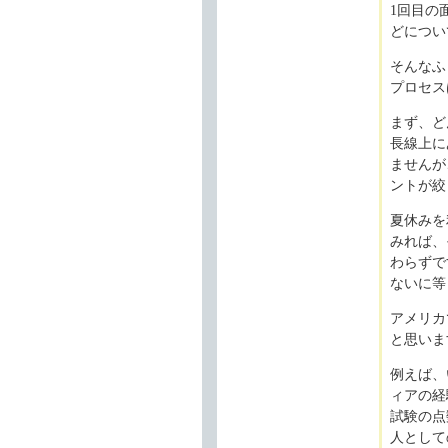
1回目の
どについ
そんなふ
プロセス
まず、ど
長線上に
ませんが
ントが絞
夏休みを
みれば、
わらずで
ないに等
アメリカ
と思いま
例えば、
ィアの経
試験の点
人として