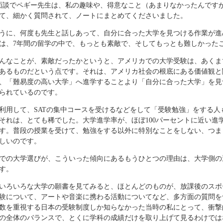
面談でペギー先生は、私の趣味や、得意なこと（あまりなかったんです
て、細かく質問されて、ノートにまとめてくださいました。
うに、何度も先生と話しあって、自分に合った大学を見つける作業が進
は、7年間の留学の中で、もっとも素敵で、そしてもっとも難しかった
んなことが、素敵だったかというと、アメリカでの大学受験は、あくま
あるものだという点です。それは、アメリカ社会の根底にある価値観と
、「難易度の高い大学」へ進学することより「自分に合った大学」を見
られているのです。
利用して、SATの集中コースを受けるなどをして「受験勉強」をする人
それは、とても稀でした。大学進学率が、ほぼ100パーセントに近い進
す。普段の授業を受けて、勉強をする以外に特別なことをしない、つま
しいのです。
での大学選びが、こういった傾向にあるもうひとつの理由は、大学側の
す。
いろいろな大学の願書を見てみると、ほとんどのものが、放課後のスポ
験について、アートや音楽に携わる活動についてなど、多方面の質問を
数を重視する日本の受験制度しか知らなかった当時の私にとって、衝撃
の全体のバランスで、とくに学科の成績だけを取り上げて見るわけでは