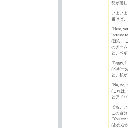
勢が感じ
いよいよ
書けば、ど
"Here, you
lacrosse t
(ほら、
のチーム
と、ペギ
"Peggy, I 
(ペギー
と、私が
"No, no, t
(これは
とアドバ
でも、い
この自分
"You can w
(あたな