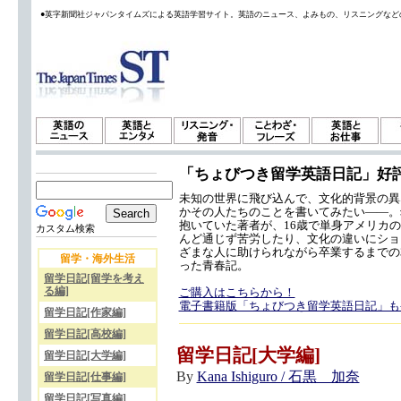
●英字新聞社ジャパンタイムズによる英語学習サイト。英語のニュース、よみもの、リスニングなど
「ちょびつき留学英語日記」好
未知の世界に飛び込んで、文化的背景の異
かその人たちのことを書いてみたい——。
抱いていた著者が、16歳で単身アメリカ
カスタム検索
んど通じず苦労したり、文化の違いにショ
ざまな人に助けられながら卒業するまでの
留学・海外生活
った青春記。
留学日記[留学を考え
る編]
ご購入はこちらから！
電子書籍版「ちょびつき留学英語日記」も
留学日記[作家編]
留学日記[高校編]
留学日記[大学編]
留学日記[大学編]
By
Kana Ishiguro / 石黒 加奈
留学日記[仕事編]
留学日記[写真編]