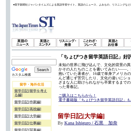
●英字新聞社ジャパンタイムズによる英語学習サイト。英語のニュース、よみもの、リスニングなど
「ちょびつき留学英語日記」好
未知の世界に飛び込んで、文化的背景の異
かその人たちのことを書いてみたい——。
抱いていた著者が、16歳で単身アメリカ
カスタム検索
んど通じず苦労したり、文化の違いにショ
ざまな人に助けられながら卒業するまでの
留学・海外生活
った青春記。
留学日記[留学を考え
る編]
ご購入はこちらから！
電子書籍版「ちょびつき留学英語日記」も
留学日記[作家編]
留学日記[高校編]
留学日記[大学編]
留学日記[大学編]
By
Kana Ishiguro / 石黒 加奈
留学日記[仕事編]
留学日記[写真編]