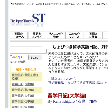
●英字新聞社ジャパンタイムズによる英語学習サイト。英語のニュース、よみもの、リスニングなど
「ちょびつき留学英語日記」好
未知の世界に飛び込んで、文化的背景の異
かその人たちのことを書いてみたい——。
抱いていた著者が、16歳で単身アメリカ
カスタム検索
んど通じず苦労したり、文化の違いにショ
ざまな人に助けられながら卒業するまでの
留学・海外生活
った青春記。
留学日記[留学を考え
る編]
ご購入はこちらから！
電子書籍版「ちょびつき留学英語日記」も
留学日記[作家編]
留学日記[高校編]
留学日記[大学編]
留学日記[大学編]
By
Kana Ishiguro / 石黒 加奈
留学日記[仕事編]
留学日記[写真編]