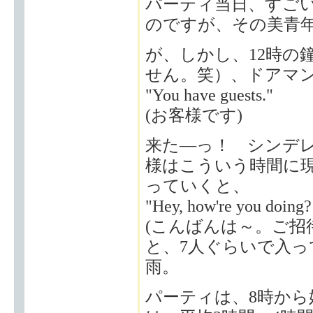
パーティ当日、すご
のですが、その美青年
が、しかし、12時の
せん。笑）、ドアマ
"You have guests."
(お客様です)
来た―っ！ シンデ
様はこういう時間に
っていくと、
"Hey, how're you doing? 
(こんばんは～。ご招
と、7人ぐらいで入
雨。
パーティは、8時か