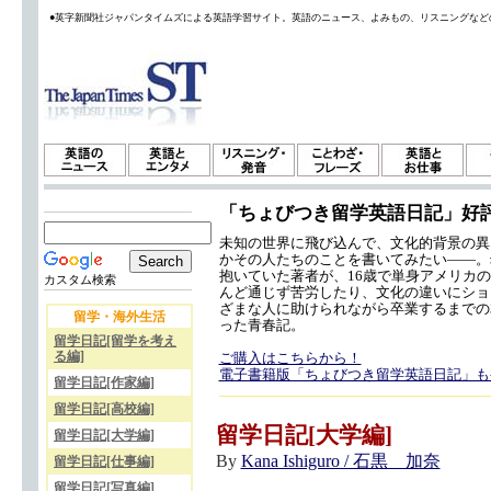
●英字新聞社ジャパンタイムズによる英語学習サイト。英語のニュース、よみもの、リスニングなど
「ちょびつき留学英語日記」好
未知の世界に飛び込んで、文化的背景の異
かその人たちのことを書いてみたい——。
抱いていた著者が、16歳で単身アメリカ
カスタム検索
んど通じず苦労したり、文化の違いにショ
ざまな人に助けられながら卒業するまでの
留学・海外生活
った青春記。
留学日記[留学を考え
る編]
ご購入はこちらから！
電子書籍版「ちょびつき留学英語日記」も
留学日記[作家編]
留学日記[高校編]
留学日記[大学編]
留学日記[大学編]
By
Kana Ishiguro / 石黒 加奈
留学日記[仕事編]
留学日記[写真編]