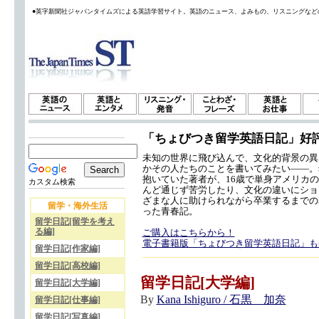
●英字新聞社ジャパンタイムズによる英語学習サイト。英語のニュース、よみもの、リスニングなど
「ちょびつき留学英語日記」好
未知の世界に飛び込んで、文化的背景の異
かその人たちのことを書いてみたい——。
抱いていた著者が、16歳で単身アメリカ
カスタム検索
んど通じず苦労したり、文化の違いにショ
ざまな人に助けられながら卒業するまでの
留学・海外生活
った青春記。
留学日記[留学を考え
る編]
ご購入はこちらから！
電子書籍版「ちょびつき留学英語日記」も
留学日記[作家編]
留学日記[高校編]
留学日記[大学編]
留学日記[大学編]
By
Kana Ishiguro / 石黒 加奈
留学日記[仕事編]
留学日記[写真編]