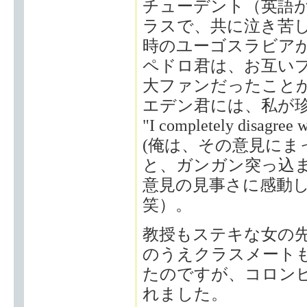
チューデント（英語
ラスで、共に泣き苦
時のユーゴスラビア
ペドロ君は、お互いプリ
大ファンだったこと
エデン君には、私が
"I completely disagree w
(俺は、その意見にま
と、ガンガン突っ込
意見の見事さに感動
笑）。
教授もステキな女の
のうえクラスメート
たのですが、コロン
れました。