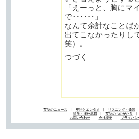
「えーっと、胸にマ
で･･････」
なんて余計なことば
出てこなかったりし
笑）。
つづく
英語のニュース
|
英語とエンタメ
|
リスニング・発音
留学・海外就職
|
英語のものがたり
お問い合わせ
|
会社概要
|
プライバシ