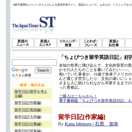
●英字新聞社ジャパンタイムズによる英語学習サイト。英語のニュース、よみもの、リスニングなど
「ちょびつき留学英語日記」好
未知の世界に飛び込んで、文化的背景の異
かその人たちのことを書いてみたい——。
抱いていた著者が、16歳で単身アメリカ
カスタム検索
んど通じず苦労したり、文化の違いにショ
ざまな人に助けられながら卒業するまでの
留学・海外生活
った青春記。
留学日記[留学を考え
る編]
ご購入はこちらから！
電子書籍版「ちょびつき留学英語日記」も
留学日記[作家編]
留学日記[高校編]
留学日記[作家編]
留学日記[大学編]
By
Kana Ishiguro / 石黒 加奈
留学日記[仕事編]
留学日記[写真編]