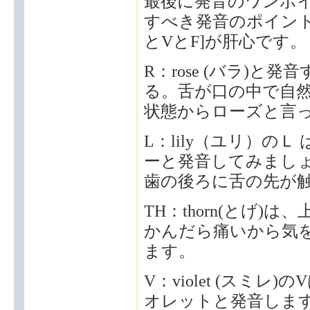
最後に発音のワンポ
すべき発音のポイント
とVとF]が肝心です。
R：rose (バラ)
る。舌が口の中で自
状態からローズと言
L：lily（ユリ）の
ーと発音してみましょ
歯の後ろに舌の先が
TH：thorn(とげ
かんだら痛いから気
ます。
V：violet (スミ
オレットと発音します