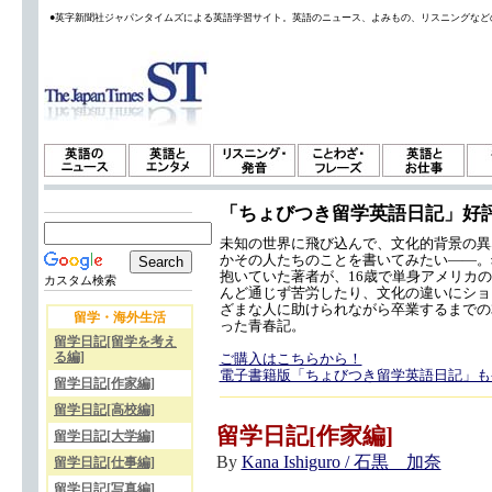
●英字新聞社ジャパンタイムズによる英語学習サイト。英語のニュース、よみもの、リスニングなど
「ちょびつき留学英語日記」好
未知の世界に飛び込んで、文化的背景の異
かその人たちのことを書いてみたい——。
抱いていた著者が、16歳で単身アメリカ
カスタム検索
んど通じず苦労したり、文化の違いにショ
ざまな人に助けられながら卒業するまでの
留学・海外生活
った青春記。
留学日記[留学を考え
る編]
ご購入はこちらから！
電子書籍版「ちょびつき留学英語日記」も
留学日記[作家編]
留学日記[高校編]
留学日記[作家編]
留学日記[大学編]
By
Kana Ishiguro / 石黒 加奈
留学日記[仕事編]
留学日記[写真編]