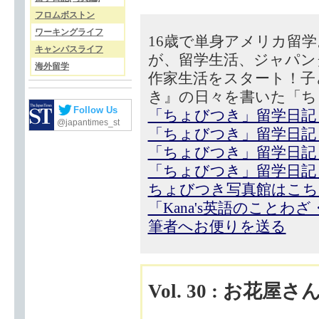
フロムボストン
ワーキングライフ
16歳で単身アメリカ留
キャンパスライフ
が、留学生活、ジャパン
海外留学
作家生活をスタート！子
き』の日々を書いた「ち
Follow Us
「ちょびつき」留学日記
@japantimes_st
「ちょびつき」留学日記
「ちょびつき」留学日記
「ちょびつき」留学日記
ちょびつき写真館はこち
「Kana's英語のことわ
筆者へお便りを送る
Vol. 30 : お