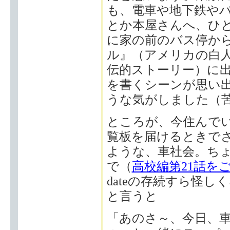
も、電車や地下鉄や
とか本屋さんへ、ひ
に家の前のバス停か
ル』（アメリカの白
伝的ストーリー）に
を書くシーンが思い
うな気がしました（
ところが、今住んで
覧板を届けるときで
ような、車社会。ち
で（
高校編第21話を
dateの存続すら怪
と言うと
「あのさ～、今日、