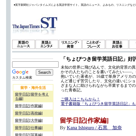
●英字新聞社ジャパンタイムズによる英語学習サイト。英語のニュース、よみもの、リスニングなど
「ちょびつき留学英語日記」好
未知の世界に飛び込んで、文化的背景の異
かその人たちのことを書いてみたい——。
抱いていた著者が、16歳で単身アメリカ
カスタム検索
んど通じず苦労したり、文化の違いにショ
ざまな人に助けられながら卒業するまでの
留学・海外生活
った青春記。
留学日記[留学を考え
る編]
ご購入はこちらから！
電子書籍版「ちょびつき留学英語日記」も
留学日記[作家編]
留学日記[高校編]
留学日記[作家編]
留学日記[大学編]
By
Kana Ishiguro / 石黒 加奈
留学日記[仕事編]
留学日記[写真編]