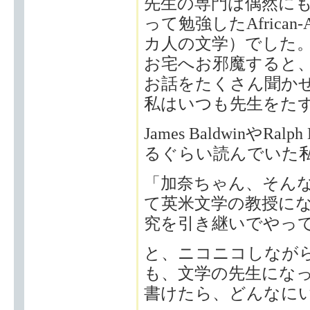
先生の専門は偶然に
って勉強したAfrican-A
カ人の文学）でした
お宅へお邪魔すると
お話をたくさん聞か
私はいつも先生をた
James BaldwinやR
るぐらい読んでいた
「加奈ちゃん、そん
て英米文学の教授に
究を引き継いでやっ
と、ニコニコしなが
も、文学の先生にな
書けたら、どんなに