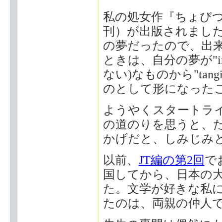
私の処女作『ちょび
刊）が出版されまし
の夢だったので、出
ときは、自分の夢が"in
ない)なものから"tan
のとして形になった
ようやくスタートラ
の道のりを思うと、
かげだと、しみじみ
以前、
JT編の第2回
で
国してから、日本の
た。文学が好きな私
たのは、両親の仲人