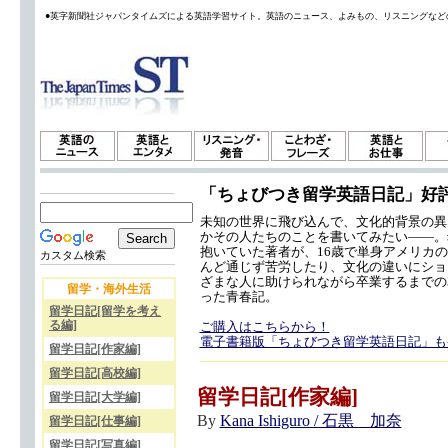
●英字新聞社ジャパンタイムズによる英語学習サイト。英語のニュース、よみもの、リスニングなど
「ちょびつき留学英語日記」好
未知の世界に飛び込んで、文化的背景の異
かその人たちのことを書いてみたい——。
抱いていた著者が、16歳で単身アメリカ
カスタム検索
んど通じず苦労したり、文化の違いにショ
ざまな人に助けられながら卒業するまでの
留学・海外生活
った青春記。
留学日記[留学を考え
る編]
ご購入はこちらから！
電子書籍版「ちょびつき留学英語日記」も
留学日記[作家編]
留学日記[高校編]
留学日記[作家編]
留学日記[大学編]
By
Kana Ishiguro / 石黒 加奈
留学日記[仕事編]
留学日記[写真編]