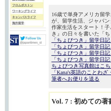
フロムボストン
ワーキングライフ
16歳で単身アメリカ留
キャンパスライフ
が、留学生活、ジャパン
海外留学
作家生活をスタート！子
き』の日々を書いた「ち
Follow Us
「ちょびつき」留学日記
@japantimes_st
「ちょびつき」留学日記
「ちょびつき」留学日記
「ちょびつき」留学日記
ちょびつき写真館はこち
「Kana's英語のことわ
筆者へお便りを送る
Vol. 7 : 初め