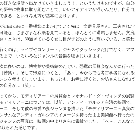
の好きな場所へ出かけていきましょう！」というだけものですが、自分
た夢中に物事に取り組むことで、いいアイディアが浮かんだり、自分自
できる、という考え方が基本にあります。
がartist dateに一番頻繁に出かけていく先は、文房具屋さん。工夫さ
可能な、さまざまな和紙を見ていると、ほんとうに退屈しません。文房
開くときは、30過ぎているくせに目が子どのように輝いている、と笑わ
行くのは、ライブやコンサート。ジャズやクラシックだけでなく、アフ
るまで、いろいろなジャンルの音楽を聴きにいきます。
次に多いのは、博物館や美術館のたぐい。恐竜の展覧会なんかに行った
（苦笑）。そして帰路につくと、「あ～、今からでも考古学者になれる
ンジを考えてしまいます。もっとも、お寺に行くと、お坊さんになれば
の自分が…（笑）。
ってから、モディリアーニの展覧会とレオナルド・ダ・ヴィンチの展覧
モディリアーニについては、以前、アンディ・ガルシア主演の映画で、
ーニ、そして彼の最愛の妻ジャンヌを描いた『モディリアーニ～真実の
ンサムなアンディ・ガルシアのイメージを持ったまま美術館へ行ったの
ジャンヌの写真は、映画の中よりさらに素敵でした。「へ～、こんなこ
本取られた感じです。