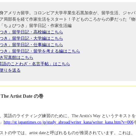
単身アメリカ留学。コロンビア大学卒業生石黒加奈が、留学生活、ジャパ
ア局部長を経て作家生活をスタート！子どものころからの夢だった『物
「ちょびつき」留学日記・作家生活編
つき」留学日記・高校編はこちら
つき」留学日記・大学編はこちら
つき」留学日記・仕事編はこちら
つき」留学日記・留学を考える編はこちら
き写真館はこちら
a's英語のことわざ・名言手帖」はこちら
便りを送る
: The Artist Date の巻
英語のライティング練習のために、The Arstis's Way というテキ
」
http://st.japantimes.co.jp/study_abroad/writer_kana/writer_kana.htm?v=006
ストの中では、artist dateと呼ばれるものが推奨されています。これは