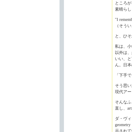
ところが
素晴らし
"I rememb
（そうい
と、ひそ
私は、小
以外は、
いい、と
ん。日本
「下手で
そう思い
現代アー
そんなふ
直し、ar
ダ・ヴィ
geome
示されて