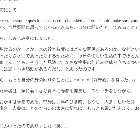
前にして、
 certain simple questions that need to be asked and you should make sure you a
が、当然疑問に思ってしかるべき点を、自分に問いただしてみること）
を、しみじみ身にしました。
歩けるのか、とか、木の幹と枝葉にはどんな関係があるのか、などとい
ったりささいであったりするがために、毎日の忙しい生活の中でほとん
ません。でも、そうした見過ごしがちな物事の仕組みや成り立ちについ
には驚くべき感動があるんだな、と思ったのです。
ら、もっと自分の身の回りのことに、curiosity（好奇心）を持ちたい」
た筆者は、家に着くなり食卓に春巻を発見し、スケッチをしながら、
おかずは春巻である。中身は、豚のひき肉、もやし、人参、しいたけ、
場合、人参は、どのぐらいの太さに切れば、もっとも歯ごたえよく、お
にふけったのでありました（笑）。