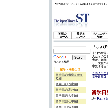
●英字新聞社ジャパンタイムズによる英語学習サイト
「ちょび
未知の世界
人たちのこ
者が、16
カスタム検索
り、文化の
卒業するま
留学・海外生活
ご購入はこ
留学日記[留学を考え
電子書籍版
る編]
留学日記[作家編]
留学日記[高校編]
留学日
留学日記[大学編]
By
Kana 
留学日記[仕事編]
留学日記[写真編]