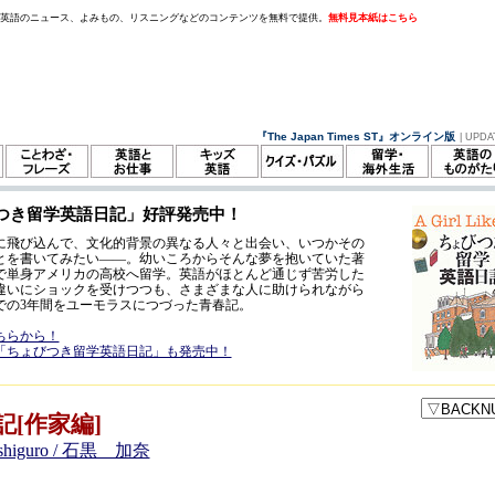
。英語のニュース、よみもの、リスニングなどのコンテンツを無料で提供。
無料見本紙はこちら
『The Japan Times ST』オンライン版
| UPDA
つき留学英語日記」好評発売中！
に飛び込んで、文化的背景の異なる人々と出会い、いつかその
とを書いてみたい——。幼いころからそんな夢を抱いていた著
歳で単身アメリカの高校へ留学。英語がほとんど通じず苦労した
違いにショックを受けつつも、さまざまな人に助けられながら
での3年間をユーモラスにつづった青春記。
ちらから！
「ちょびつき留学英語日記」も発売中！
記[作家編]
Ishiguro / 石黒 加奈