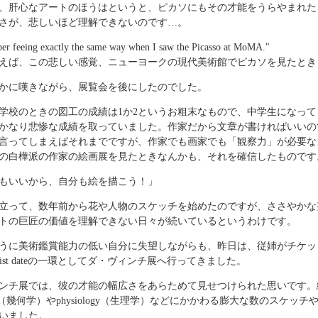
、肝心なアートのほうはというと、ピカソにもその才能をうらやまれた
さが、悲しいほど理解できないのです…。
er feeing exactly the same way when I saw the Picasso at MoMA."
えば、この悲しい感覚、ニューヨークの現代美術館でピカソを見たとき
かに嘆きながら、展覧会を後にしたのでした。
学校のときの図工の成績は1か2というお粗末なもので、中学生になっ
かなり悲惨な成績を取っていました。作家だから文章が書ければいいの
言ってしまえばそれまでですが、作家でも画家でも「観察力」が必要な
の白樺派の作家の絵画展を見たときなんかも、それを確信したものです
もいいから、自分も絵を描こう！」
立って、数年前から花や人物のスケッチを始めたのですが、ささやかな
トの巨匠の価値を理解できない日々が続いているというわけです。
うに美術鑑賞能力の低い自分に失望しながらも、昨日は、従姉がチケッ
tist dateの一環としてダ・ヴィンチ展へ行ってきました。
ンチ展では、彼の才能の幅広さをあらためて見せつけられた思いです。
try（幾何学）やphysiology（生理学）などにかかわる膨大な数のスケ
いました。