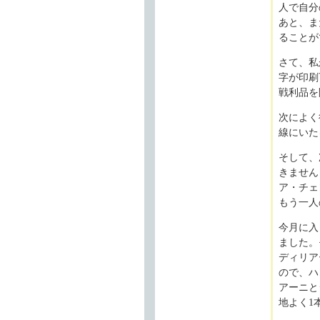
人で自分
あと、ま
ることが
さて、私
字が印刷
戦利品を
次によく
線にいた
そして、
きません
ア・チェ
もう一人
今月に入
ました。
ディリア
ので、ハ
アーニと
地よく1