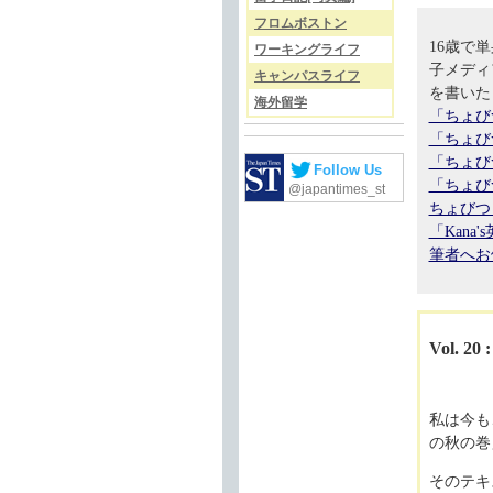
フロムボストン
16歳で
ワーキングライフ
子メディ
キャンパスライフ
を書いた
海外留学
「ちょび
「ちょび
「ちょび
Follow Us
「ちょび
@japantimes_st
ちょびつ
「Kan
筆者へお
Vol. 20 
私は今も、
の秋の巻
そのテキ